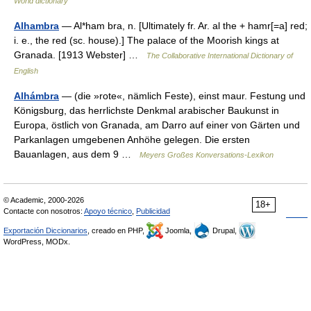
World dictionary
Alhambra
— Al*ham bra, n. [Ultimately fr. Ar. al the + hamr[=a] red;
i. e., the red (sc. house).] The palace of the Moorish kings at
Granada. [1913 Webster] …
The Collaborative International Dictionary of
English
Alhámbra
— (die »rote«, nämlich Feste), einst maur. Festung und
Königsburg, das herrlichste Denkmal arabischer Baukunst in
Europa, östlich von Granada, am Darro auf einer von Gärten und
Parkanlagen umgebenen Anhöhe gelegen. Die ersten
Bauanlagen, aus dem 9 …
Meyers Großes Konversations-Lexikon
© Academic, 2000-2026
18+
Contacte con nosotros:
Apoyo técnico
,
Publicidad
Exportación Diccionarios
, creado en PHP,
Joomla,
Drupal,
WordPress, MODx.