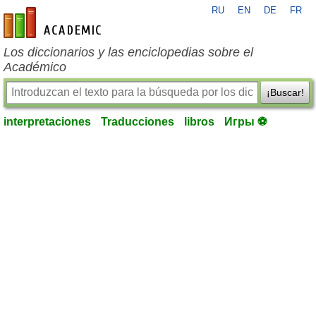
RU
EN
DE
FR
es-academic.com
Los diccionarios y las enciclopedias sobre el
Académico
¡Buscar!
interpretaciones
Traducciones
libros
Игры ⚽