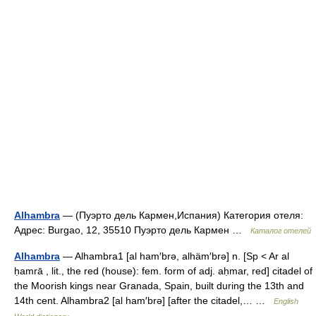
Alhambra
— (Пуэрто дель Кармен,Испания) Категория отеля:
Адрес: Burgao, 12, 35510 Пуэрто дель Кармен …
Каталог отелей
Alhambra
— Alhambra1 [al ham′brə, alhäm′brə] n. [Sp < Ar al
ḥamrā , lit., the red (house): fem. form of adj. aḥmar, red] citadel of
the Moorish kings near Granada, Spain, built during the 13th and
14th cent. Alhambra2 [al ham′brə] [after the citadel,… …
English