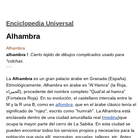
Enciclopedia Universal
Alhambra
Alhambra
alhambra
f.
Cierto tejido de dibujos complicados usado para
*colchas.
* * *
La
Alhambra
es un gran palacio árabe en Granada (España).
Etimológicamente,
Alhambra
en árabe es "Al Hamra" (la Roja,
الحمراء), procedente del nombre completo "Qual'at al-hamra"
(Fortaleza Roja). En su evolución, el castellano intercala entre la
M y la R una B, como en
alfombra
, que en el árabe clásico tenía el
significado de "rojez", escrito como "humrah". La Alhambra está
enclavada dentro de una ciudad amurallada real (
medina
)que
ocupa la mayor parte del cerro de La Sabika. En esta ciudad se
pueden encontrar todos los servicios propios y necesarios para la
población que vivía allí: mezquitas, escuelas, talleres, etc. Antes