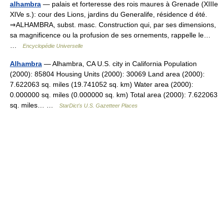
alhambra
— palais et forteresse des rois maures à Grenade (XIIIe
XIVe s.): cour des Lions, jardins du Generalife, résidence d été.
⇒ALHAMBRA, subst. masc. Construction qui, par ses dimensions,
sa magnificence ou la profusion de ses ornements, rappelle le…
…
Encyclopédie Universelle
Alhambra
— Alhambra, CA U.S. city in California Population
(2000): 85804 Housing Units (2000): 30069 Land area (2000):
7.622063 sq. miles (19.741052 sq. km) Water area (2000):
0.000000 sq. miles (0.000000 sq. km) Total area (2000): 7.622063
sq. miles… …
StarDict's U.S. Gazetteer Places