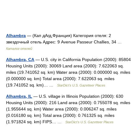
Alhambra
— (Кап дАгд,Франция) Категория отеля: 2
звездочный отель Адрес: 9 Avenue Passeur Challies, 34 …
Каталог отелей
Alhambra, CA
— U.S. city in California Population (2000): 85804
Housing Units (2000): 30069 Land area (2000): 7.622063 sq.
miles (19.741052 sq. km) Water area (2000): 0.000000 sq. miles
(0.000000 sq. km) Total area (2000): 7.622063 sq. miles
(19.741052 sq. km)… …
StarDict's U.S. Gazetteer Places
Alhambra, IL
— U.S. village in Illinois Population (2000): 630
Housing Units (2000): 216 Land area (2000): 0.755078 sq. miles
(1.955644 sq. km) Water area (2000): 0.006247 sq. miles
(0.016180 sq. km) Total area (2000): 0.761325 sq. miles
(1.971824 sq. km) FIPS… …
StarDict's U.S. Gazetteer Places