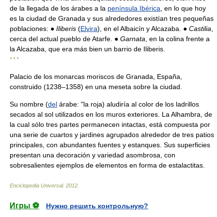
de la llegada de los árabes a la
península Ibérica
, en lo que hoy
es la ciudad de Granada y sus alrededores existían tres pequeñas
poblaciones: ●
Iliberis
(
Elvira
), en el Albaicín y Alcazaba. ●
Castilia
,
cerca del actual pueblo de Atarfe. ●
Garnata
, en la colina frente a
la Alcazaba, que era más bien un barrio de Iliberis.
* * *
Palacio de los monarcas moriscos de Granada, España,
construido (1238–1358) en una meseta sobre la ciudad.
Su nombre (
del
árabe: "la roja) aludiría al color de los ladrillos
secados al sol utilizados en los muros exteriores. La Alhambra, de
la cual sólo tres partes permanecen intactas, está compuesta por
una serie de cuartos y jardines agrupados alrededor de tres patios
principales, con abundantes fuentes y estanques. Sus superficies
presentan una decoración y variedad asombrosa, con
sobresalientes ejemplos de elementos en forma de estalactitas.
Enciclopedia Universal
.
2012
.
Игры ⚽
Нужно решить контрольную?